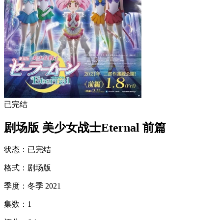
已完结
剧场版 美少女战士Eternal 前篇
状态
：
已完结
格式
：
剧场版
季度
：
冬季 2021
集数
：
1