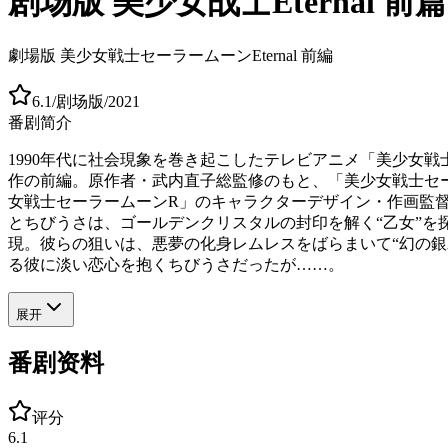
剧场版 美少女战士Eternal 前篇
劇場版 美少女戦士セーラームーンEternal 前編
6.1
/
剧场版
/
2021
番剧简介
1990年代に社会現象を巻き起こしたテレビアニメ「美少女
作の前編。原作者・武内直子総監修のもと、「美少女戦士セーラ
女戦士セーラームーンR」のキャラクターデザイン・作画監
とちびうさは、ゴールデンクリスタルの封印を解く“乙女”
現。彼らの狙いは、悪夢の化身レムレスをばらまいて“幻の銀
る彼に淡い恋心を抱くちびうさだったが……。
展开
番剧资料
评分
6.1