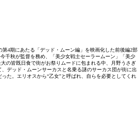
の第4期にあたる「デッド・ムーン編」を映画化した前後編2部
いて今千秋が監督を務め、「美少女戦士セーラームーン」「美少
最大の皆既日食で街がお祭りムードに包まれる中、月野うさぎ
て、デッド・ムーンサーカスと名乗る謎のサーカス団が街に出
った。エリオスから“乙女”と呼ばれ、自らを必要としてくれ