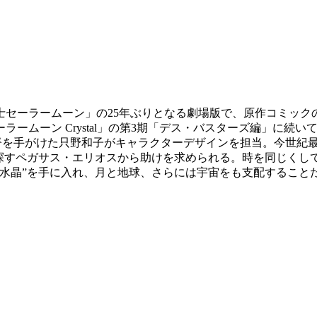
戦士セーラームーン」の25年ぶりとなる劇場版で、原作コミック
ームーン Crystal」の第3期「デス・バスターズ編」に続
督を手がけた只野和子がキャラクターデザインを担当。今世紀
を探すペガサス・エリオスから助けを求められる。時を同じくし
水晶”を手に入れ、月と地球、さらには宇宙をも支配することだ