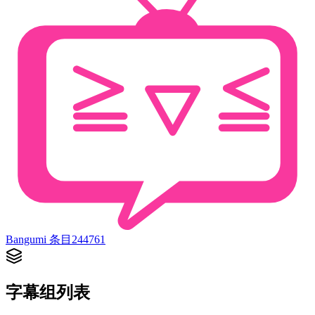
Bangumi 条目
244761
字幕组列表