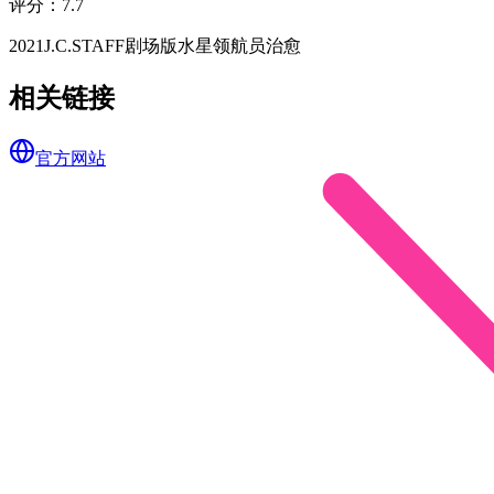
评分
：
7.7
2021
J.C.STAFF
剧场版
水星领航员
治愈
相关链接
官方网站