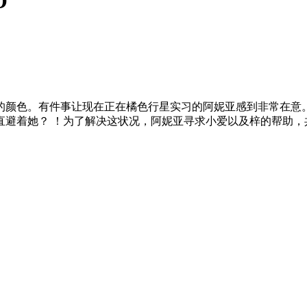
O
的颜色。有件事让现在正在橘色行星实习的阿妮亚感到非常在意
直避着她？ ！为了解决这状况，阿妮亚寻求小爱以及梓的帮助，