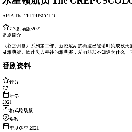
水星领航员 The CREPUSCOL
ARIA The CREPUSCOLO
7.7
/
剧场版
/
2021
番剧简介
《苍之谢幕》系列第二部。新威尼斯的街道已被落叶染成秋天
及雅典娜。因此失去精神的雅典娜，爱丽丝却不知道为什么一
番剧资料
评分
7.7
年份
2021
格式
剧场版
集数
1
季度
冬季 2021