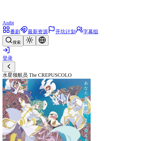
Anibt
番剧
最新资源
开坑计划
字幕组
搜索
登录
水星领航员 The CREPUSCOLO