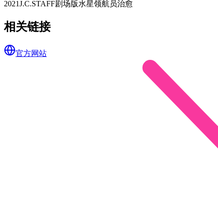
2021
J.C.STAFF
剧场版
水星领航员
治愈
相关链接
官方网站