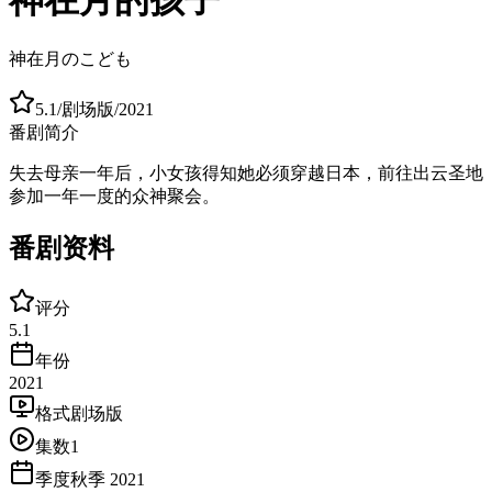
神在月のこども
5.1
/
剧场版
/
2021
番剧简介
失去母亲一年后，小女孩得知她必须穿越日本，前往出云圣地
参加一年一度的众神聚会。
番剧资料
评分
5.1
年份
2021
格式
剧场版
集数
1
季度
秋季 2021