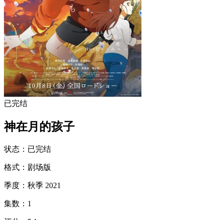
已完结
神在月的孩子
状态
：
已完结
格式
：
剧场版
季度
：
秋季 2021
集数
：
1