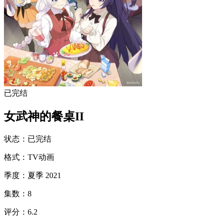
已完结
女武神的餐桌II
状态
：
已完结
格式
：
TV动画
季度
：
夏季 2021
集数
：
8
评分
：
6.2