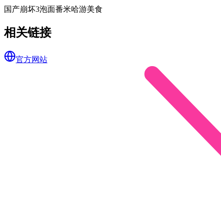
国产
崩坏3
泡面番
米哈游
美食
相关链接
官方网站