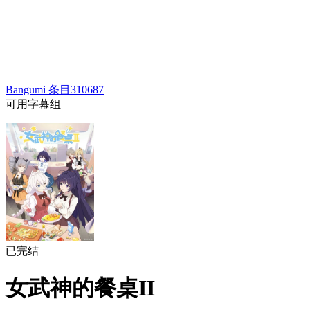
Bangumi 条目
310687
可用字幕组
已完结
女武神的餐桌II