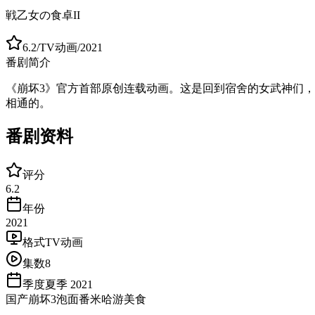
戦乙女の食卓II
6.2
/
TV动画
/
2021
番剧简介
《崩坏3》官方首部原创连载动画。这是回到宿舍的女武神们
相通的。
番剧资料
评分
6.2
年份
2021
格式
TV动画
集数
8
季度
夏季 2021
国产
崩坏3
泡面番
米哈游
美食