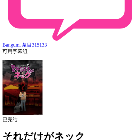
Bangumi 条目
315133
可用字幕组
已完结
それだけがネック