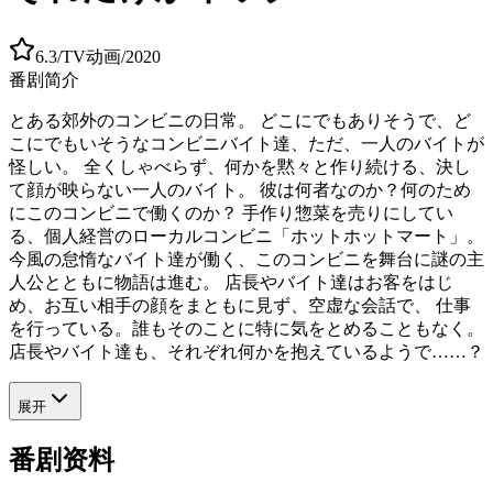
6.3
/
TV动画
/
2020
番剧简介
とある郊外のコンビニの日常。 どこにでもありそうで、ど
こにでもいそうなコンビニバイト達、ただ、一人のバイトが
怪しい。 全くしゃべらず、何かを黙々と作り続ける、決し
て顔が映らない一人のバイト。 彼は何者なのか？何のため
にこのコンビニで働くのか？ 手作り惣菜を売りにしてい
る、個人経営のローカルコンビニ「ホットホットマート」。
今風の怠惰なバイト達が働く、このコンビニを舞台に謎の主
人公とともに物語は進む。 店長やバイト達はお客をはじ
め、お互い相手の顔をまともに見ず、空虚な会話で、 仕事
を行っている。誰もそのことに特に気をとめることもなく。
店長やバイト達も、それぞれ何かを抱えているようで……？
展开
番剧资料