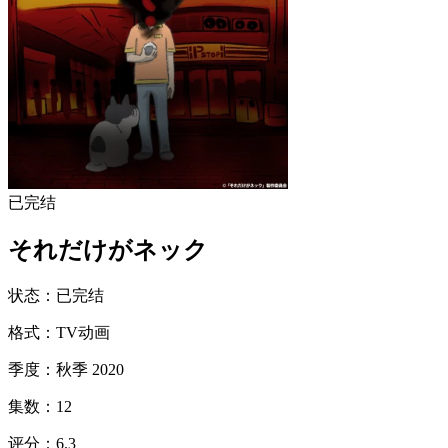
已完结
それだけがネック
状态
：
已完结
格式
：
TV动画
季度
：
秋季 2020
集数
：
12
评分
：
6.3