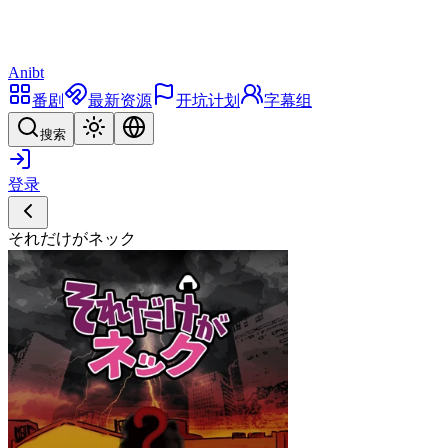
Anibt
番剧
最新资源
开坑计划
字幕组
搜索
登录
それだけがネック