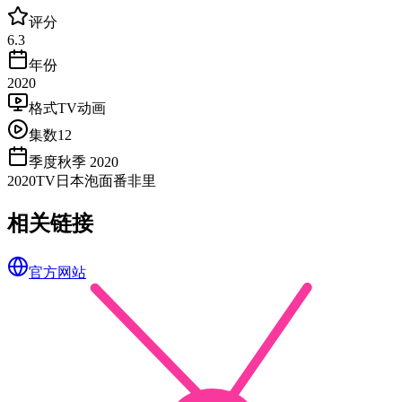
评分
6.3
年份
2020
格式
TV动画
集数
12
季度
秋季 2020
2020
TV
日本
泡面番
非里
相关链接
官方网站