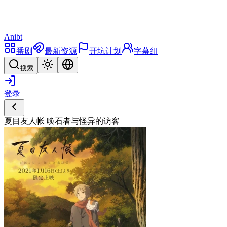
Anibt
番剧
最新资源
开坑计划
字幕组
搜索
登录
夏目友人帐 唤石者与怪异的访客