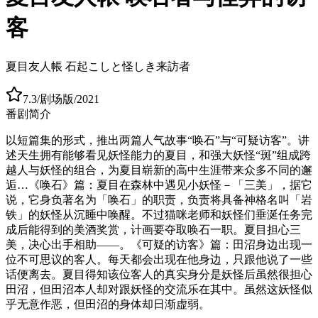
客
夏目友人帳 石起こしと怪しき来訪者
7.3
/
剧场版
/
2021
番剧简介
以短篇集的形式，推出两篇人气故事“唤石”与“可疑访客”。讲
述天生拥有能够看见妖怪能力的夏目，和强大妖怪“斑”组成跨
越人与妖怪的组合，为夏目崭新的高中生涯带来众多不同的邂
逅…《唤石》篇：夏目在森林中遇见小妖怪－「三美」，据它
说，它身负著名为「唤石」的职责，负责将具备神格名叫「岩
铁」的妖怪从沉睡中唤醒。不过猫咪老师和妖怪们垂涎任务完
成后能得到的美酒奖赏，计画要夺取唤石一职。夏目担心三
美，决心出手相助――。《可疑的访客》篇：田沼身边出现一
位不可思议的客人。每天都会出现在他身边，只跟他说了一些
话便离去。夏目得知该位客人的真实身分是妖怪后虽然很担心
田沼，但田沼本人却对跟妖怪的交流乐在其中。虽然这妖怪似
乎无意作恶，但田沼的身体却日渐虚弱。