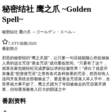
秘密结社 鹰之爪 ~Golden
Spell~
秘密結社 鷹の爪 ～ゴールデン・スペル～
7.3
/
TV动画
/
2020
番剧简介
邪恶的秘密组织“鹰之爪团”，让只要一句话就能随心所欲操纵
人类的远古咒语“黄金咒语”成功重临世间。“只要有了这个，
就算在家也能轻松完成梦寐以求的征服世界！”讲白了就是开
发像是“想便便咒语”之类有各式各样效果的咒语，然而却有人
连同开发系统全部都偷走了。要是黄金咒语落入坏人手中，全
世界就大事不妙了。鹰之爪团为了夺回被偷走的咒语展开调
查，但却逐渐被卷入巨大的阴谋之中
番剧资料