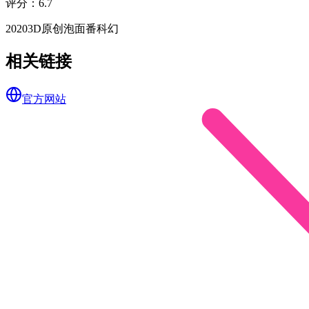
评分
：
6.7
2020
3D
原创
泡面番
科幻
相关链接
官方网站