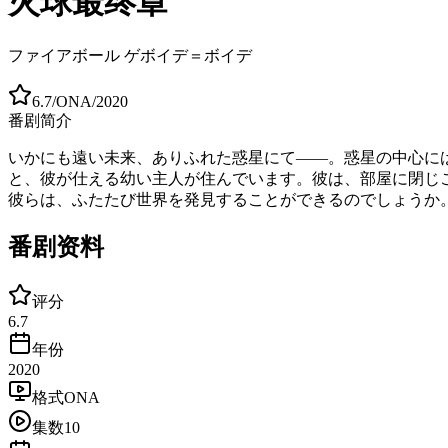
火球最终章
ファイアボール ゲボイデ＝ボイデ
6.7
/
ONA
/
2020
番剧简介
いかにも遠い未来、ありふれた惑星にて――。惑星の中心に
と、彼が仕える幼い主人が住んでいます。彼は、部屋に閉じ
彼らは、ふたたび世界を発見することができるのでしょうか
番剧资料
评分
6.7
年份
2020
格式
ONA
集数
10