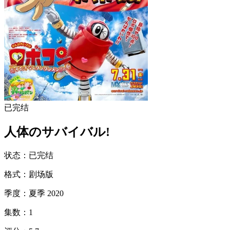
已完结
人体のサバイバル!
状态
：
已完结
格式
：
剧场版
季度
：
夏季 2020
集数
：
1