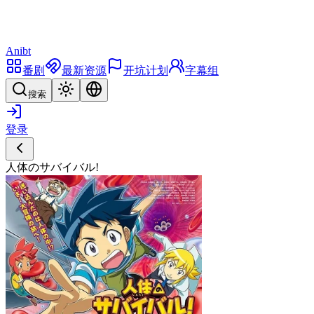
Anibt
番剧
最新资源
开坑计划
字幕组
搜索
登录
人体のサバイバル!