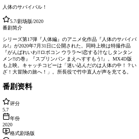
人体のサバイバル！
5.7
/
剧场版
/
2020
番剧简介
シリーズ第17弾『人体編』のアニメ化作品『人体のサバイバ
ル!』が2020年7月31日に公開された。同時上映は特撮作品
『がんばれいわ!!ロボコン ウララ〜!恋する汁なしタンタン
メン!!の巻』『スプリンパン まえへすすもう!』。MX4D版
も上映。キャッチコピーは「迷い込んだのは人体の中！？い
ざ！大冒険の旅へ！」。所長役で竹中直人が声を充てる。
番剧资料
评分
5.7
年份
2020
格式
剧场版