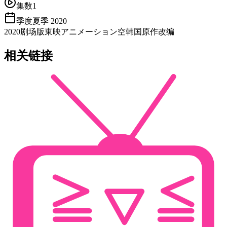
集数
1
季度
夏季 2020
2020
剧场版
東映アニメーション
空
韩国原作改编
相关链接