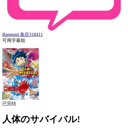
Bangumi 条目
318411
可用字幕组
已完结
人体のサバイバル!