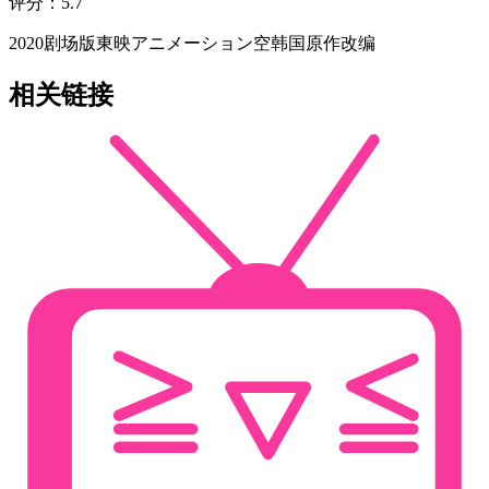
评分
：
5.7
2020
剧场版
東映アニメーション
空
韩国原作改编
相关链接