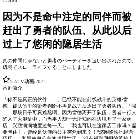
因为不是命中注定的同伴而被
赶出了勇者的队伍、从此以后
过上了悠闲的隐居生活
真の仲間じゃないと勇者のパーティーを追い出されたので、
辺境でスローライフすることにしました
5.7
/
TV动画
/
2021
番剧简介
「你不是真正的伙伴——」已经不能在前线战斗的英雄·雷
德，被队伍里的贤者判断不再是战力后逐出了勇者队伍。「唉
——那段日子可真难熬啊」因为雷德离开了队伍，贤者一行人
陷入了大混乱中，而当事人却一无所知的在边境开了一家药
店，兴致满满地度过每一天。「我也可以在这家店工作吗？需
要包住！」曾经是伙伴的公主突然到来？！“悠闲愉快地经营
药店”、“和冒失鬼公主的超甜生活”、没有得到回报的英雄上