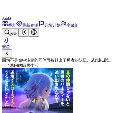
Anibt
番剧
最新资源
开坑计划
字幕组
搜索
登录
因为不是命中注定的同伴而被赶出了勇者的队伍、从此以后过
上了悠闲的隐居生活