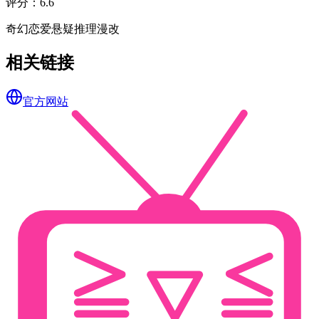
评分
：
6.6
奇幻
恋爱
悬疑
推理
漫改
相关链接
官方网站