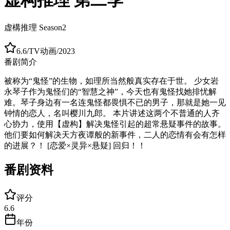
虚構推理 Season2
6.6
/
TV动画
/
2023
番剧简介
被称为“鬼怪”的生物，如理所当然般真实存在于世。 少女岩
永琴子作为鬼怪们的“智慧之神”，今天也有鬼怪找她排忧解
难。琴子身边有一名连鬼怪都畏惧不已的男子，那就是她一见
钟情的恋人，名叫樱川九郎。 本片讲述这两个不普通的人齐
心协力，使用【虚构】解决鬼怪引起的超常悬疑事件的故事。
他们要如何解决天方夜谭般的新事件，二人的恋情有会有怎样
的进展？！ [恋爱×灵异×悬疑] 回归！！
番剧资料
评分
6.6
年份