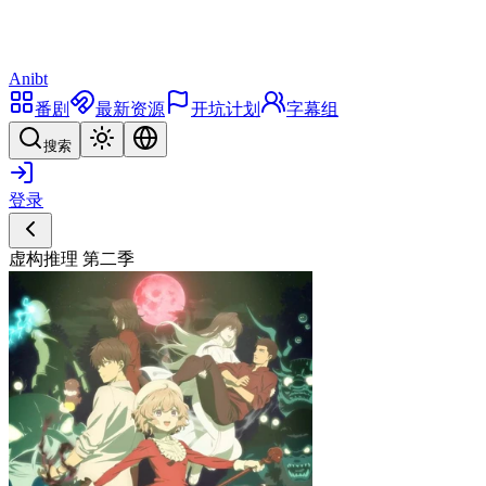
Anibt
番剧
最新资源
开坑计划
字幕组
搜索
登录
虚构推理 第二季