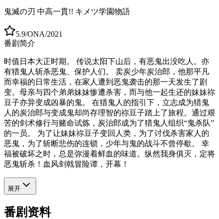
鬼滅の刃 中高一貫!! キメツ学園物語
5.9
/
ONA
/
2021
番剧简介
时值日本大正时期。 传说太阳下山后，有恶鬼出没吃人。亦
有猎鬼人斩杀恶鬼、保护人们。 卖炭少年炭治郎，他那平凡
而幸福的日常生活，在家人遭到恶鬼袭击的那一天发生了剧
变。母亲与四个弟弟妹妹惨遭杀害，而与他一起生还的妹妹祢
豆子亦异变成凶暴的鬼。 在猎鬼人的指引下，立志成为猎鬼
人的炭治郎与变成鬼却尚存理智的祢豆子踏上了旅程。通过艰
苦的剑术修行与赌命试炼，炭治郎成为了猎鬼人组织“鬼杀队”
的一员。 为了让妹妹祢豆子变回人类，为了讨伐杀害家人的
恶鬼，为了斩断悲伤的连锁，少年与鬼的战斗不曾停歇。 幸
福被破坏之时，总是弥漫着鲜血的味道。纵然我身俱灭，定将
恶鬼斩杀！血风剑戟冒险谭，开幕！
展开
番剧资料