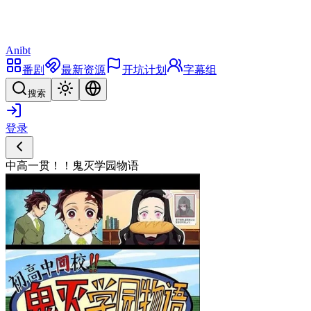
Anibt
番剧
最新资源
开坑计划
字幕组
搜索
登录
中高一贯！！鬼灭学园物语