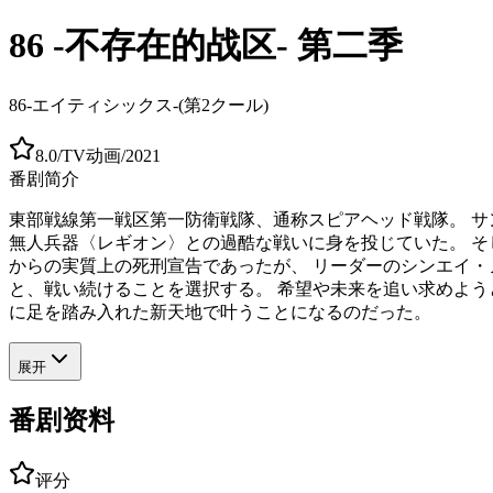
86 -不存在的战区- 第二季
86-エイティシックス-(第2クール)
8.0
/
TV动画
/
2021
番剧简介
東部戦線第一戦区第一防衛戦隊、通称スピアヘッド戦隊。 サ
無人兵器〈レギオン〉との過酷な戦いに身を投じていた。 そ
からの実質上の死刑宣告であったが、 リーダーのシンエイ・
と、戦い続けることを選択する。 希望や未来を追い求めよう
に足を踏み入れた新天地で叶うことになるのだった。
展开
番剧资料
评分