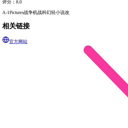
评分
：
8.0
A-1Pictures
战争
机战
科幻
轻小说改
相关链接
官方网站