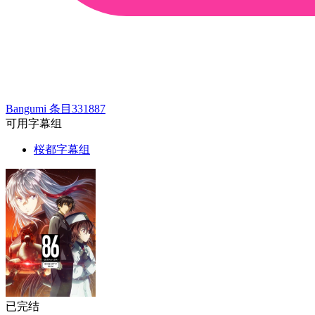
Bangumi 条目
331887
可用字幕组
桜都字幕组
已完结