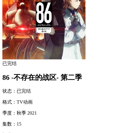
已完结
86 -不存在的战区- 第二季
状态
：
已完结
格式
：
TV动画
季度
：
秋季 2021
集数
：
15