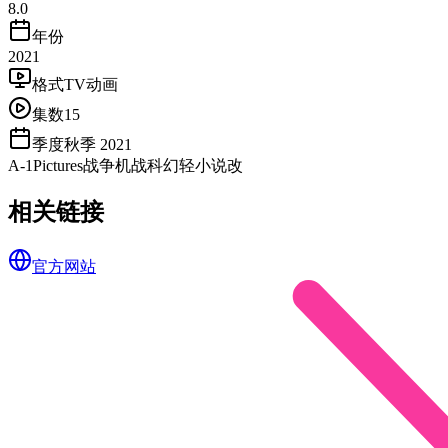
8.0
年份
2021
格式
TV动画
集数
15
季度
秋季 2021
A-1Pictures
战争
机战
科幻
轻小说改
相关链接
官方网站