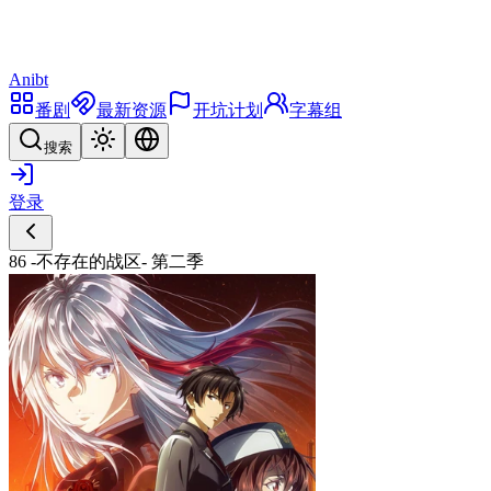
Anibt
番剧
最新资源
开坑计划
字幕组
搜索
登录
86 -不存在的战区- 第二季