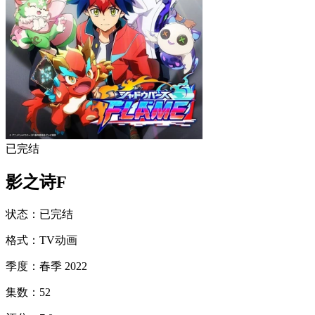
已完结
影之诗F
状态
：
已完结
格式
：
TV动画
季度
：
春季 2022
集数
：
52