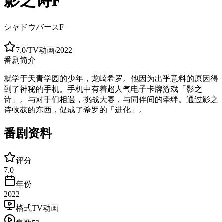
影之诗F
シャドウバースF
7.0
/
TV动画
/
2022
番剧简介
就学于天青学园的少年，龙崎希罗。他因为出乎意料的原因得
到了神秘的手机。手机中有着超人气电子卡牌游戏「影之
诗」。与对手们相遇，挑战大赛，与同伴间的牵绊。通过影之
诗收获的东西，促成了希罗的「进化」。
番剧资料
评分
7.0
年份
2022
格式
TV动画