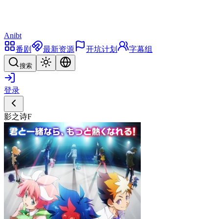
Anibt
番剧
最新资源
开坑计划
字幕组
搜索
登录
影之诗F