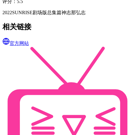
评分
：
5.5
2022
SUNRISE
剧场版
总集篇
神志那弘志
相关链接
官方网站