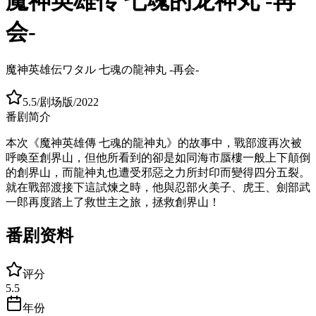
魔神英雄传 七魂的龙神丸 -再
会-
魔神英雄伝ワタル 七魂の龍神丸 -再会-
5.5
/
剧场版
/
2022
番剧简介
本次《魔神英雄傳 七魂的龍神丸》的故事中，戰部渡再次被
呼喚至創界山，但他所看到的卻是如同海市蜃樓一般上下顛倒
的創界山，而龍神丸也遭受邪惡之力所封印而變得四分五裂。
就在戰部渡接下這試煉之時，他與忍部火美子、虎王、劍部武
一郎再度踏上了救世主之旅，拯救創界山！
番剧资料
评分
5.5
年份