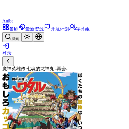
Anibt
番剧
最新资源
开坑计划
字幕组
搜索
登录
魔神英雄传 七魂的龙神丸 -再会-