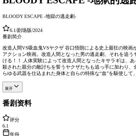
BLOODY ESCAPE -地獄の逃走劇-
6.1
/
剧场版
/
2024
番剧简介
改造人間VS吸血鬼VSヤクザ 谷口悟朗による史上最狂の映画が誕
アクション映画。改造人間となった男の逃走劇、それを追う
ける！！ 人体実験によって改造人間となったキサラギは、あ
殺された親分の敵討ちを誓うヤクザたちも追っ手に加わり、全
らゆる武器を仕込まれた身体と自らの特殊な“血”を駆使して
展开
番剧资料
评分
6.1
年份