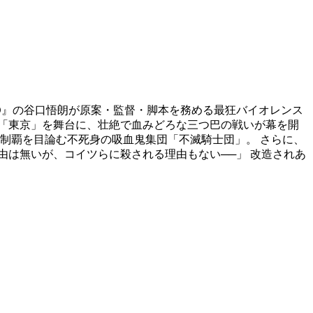
 RED』の谷口悟朗が原案・監督・脚本を務める最狂バイオレンス
「東京」を舞台に、壮絶で血みどろな三つ巴の戦いが幕を開
制覇を目論む不死身の吸血鬼集団「不滅騎士団」。 さらに、
由は無いが、コイツらに殺される理由もない──」 改造されあ