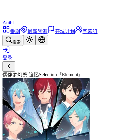
Anibt
番剧
最新资源
开坑计划
字幕组
搜索
登录
偶像梦幻祭 追忆Selection『Element』