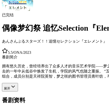
已完结
偶像梦幻祭 追忆Selection『Ele
あんさんぶるスターズ！！追憶セレクション『エレメント』
5.5
/
ONA
/
2023
番剧简介
拥有悠久历史，曾经培养出了众多人才的音乐艺术学院——梦
去的一年中从低谷中焕发了生机，学院的风气也随之重振。 “五
组合，成员分别是天祥院英智，梦之咲的图书管理员青叶纺，与
展开
番剧资料