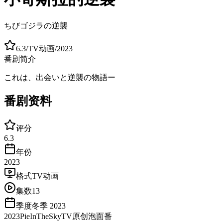
ちびゴジラの逆襲
6.3
/
TV动画
/
2023
番剧简介
これは、出会いと逆襲の物語ー
番剧资料
评分
6.3
年份
2023
格式
TV动画
集数
13
季度
冬季 2023
2023
PieInTheSky
TV
原创
泡面番