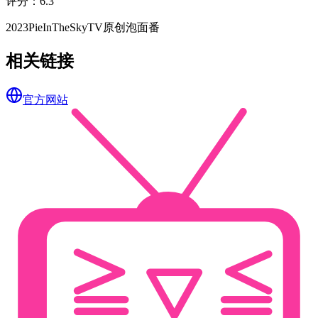
评分
：
6.3
2023
PieInTheSky
TV
原创
泡面番
相关链接
官方网站