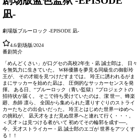
剧场版蓝色监狱 -EPISODE
凪-
劇場版ブルーロック -EPISODE 凪-
4.6
/
剧场版
/
2024
番剧简介
「めんどくさい」が口グセの高校2年生・凪 誠士郎は、 日々
を無気力に生きていた。 W杯優勝を夢見る同級生の御影玲
王が、 その才能を見つけだすまでは。 玲王に誘われるがま
まにサッカーを始めた凪は、 圧倒的なサッカーセンスを発
揮。 ある日、“ブルーロック（青い監獄）”プロジェクトの
招待状が届く。 そこで待ち受けていたのは、潔 世一、蜂楽
廻、糸師 凛ら、 全国から集められた選りすぐりのストライ
カーたちとの出会いだった。 玲王とはじめた世界一ゆめへ
の挑戦が、 凪天才をまだ見ぬ世界へと連れて行く・・・。
＜天才＞は見つける者がいて 初めてその輪郭を成す──。
今、天才ストライカー・凪 誠士郎のエゴが 世界をアツくす
る！！