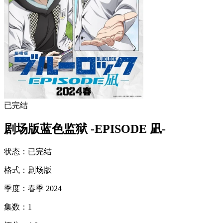
已完结
剧场版蓝色监狱 -EPISODE 凪-
状态
：
已完结
格式
：
剧场版
季度
：
春季 2024
集数
：
1