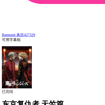
Bangumi 条目
427329
可用字幕组
已完结
东京复仇者 天竺篇