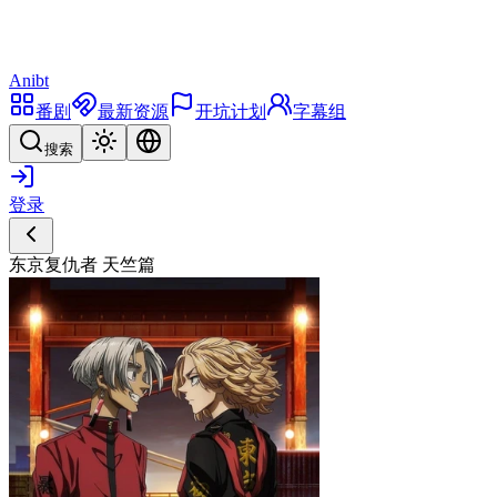
Anibt
番剧
最新资源
开坑计划
字幕组
搜索
登录
东京复仇者 天竺篇