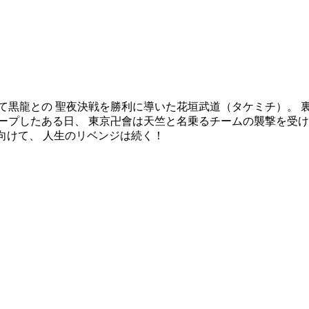
して黒龍との 聖夜決戦を勝利に導いた花垣武道（タケミチ）。 
ープしたある日、 東京卍會は天竺と名乗るチームの襲撃を受け
向けて、 人生のリベンジは続く！