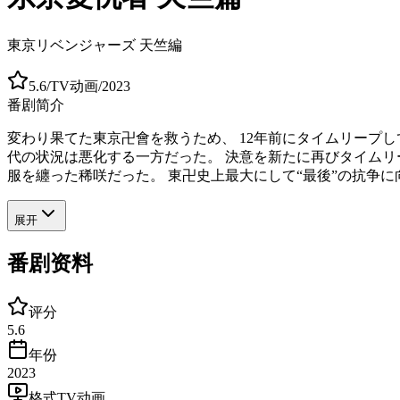
東京リベンジャーズ 天竺編
5.6
/
TV动画
/
2023
番剧简介
変わり果てた東京卍會を救うため、 12年前にタイムリープ
代の状況は悪化する一方だった。 決意を新たに再びタイムリ
服を纏った稀咲だった。 東卍史上最大にして“最後”の抗争に
展开
番剧资料
评分
5.6
年份
2023
格式
TV动画