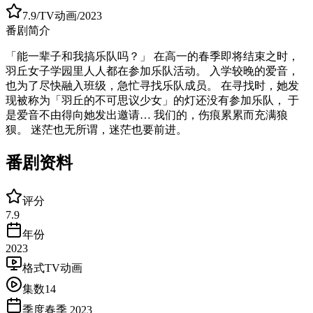
7.9
/
TV动画
/
2023
番剧简介
「能一辈子和我搞乐队吗？」 在高一的春季即将结束之时，
羽丘女子学园里人人都在参加乐队活动。 入学较晚的爱音，
也为了尽快融入班级，急忙寻找乐队成员。 在寻找时，她发
现被称为「羽丘的不可思议少女」的灯还没有参加乐队， 于
是爱音不由得向她发出邀请… 我们的，伤痕累累而充满狼
狈。 迷茫也无所谓，迷茫也要前进。
番剧资料
评分
7.9
年份
2023
格式
TV动画
集数
14
季度
春季 2023