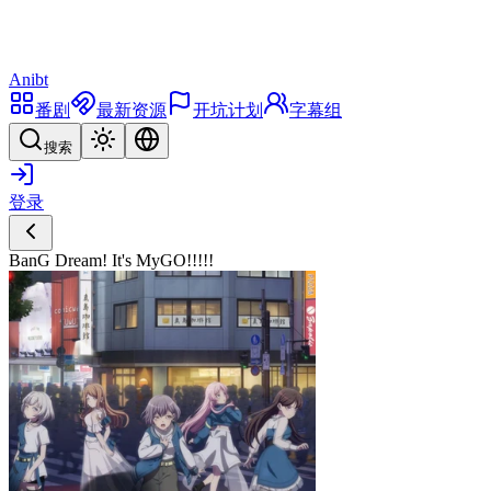
Anibt
番剧
最新资源
开坑计划
字幕组
搜索
登录
BanG Dream! It's MyGO!!!!!