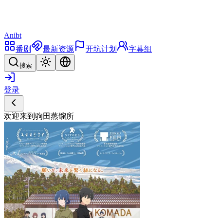
Anibt
番剧
最新资源
开坑计划
字幕组
搜索
登录
欢迎来到驹田蒸馏所