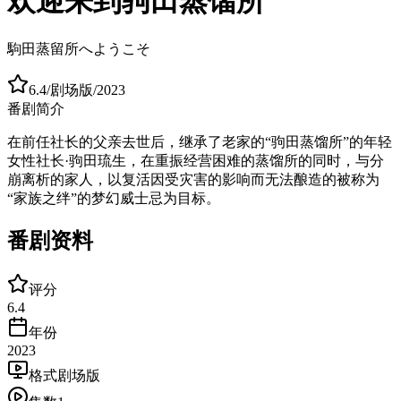
欢迎来到驹田蒸馏所
駒田蒸留所へようこそ
6.4
/
剧场版
/
2023
番剧简介
在前任社长的父亲去世后，继承了老家的“驹田蒸馏所”的年轻
女性社长·驹田琉生，在重振经营困难的蒸馏所的同时，与分
崩离析的家人，以复活因受灾害的影响而无法酿造的被称为
“家族之绊”的梦幻威士忌为目标。
番剧资料
评分
6.4
年份
2023
格式
剧场版