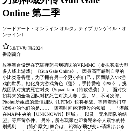
Online 第二季
ソードアート・オンライン オルタナティブ ガンゲイル・オ
ンラインⅡ
5.8
/
TV动画
/
2024
番剧简介
故事舞台设定在充满弹药与烟硝味的VRMMO（虚拟实境大型
多人线上游戏）《Gun Gale Online》。 因身高而感到自卑的
小比类巻香莲，为了拥有另一个更小的自己，因而踏入VR游
戏的世界。她化身为游戏角色《莲》，手持爱枪《P90》，挑
战团队对抗的死亡对决《Squad Jam（特攻强袭）》。 面对突
如其来的全新团队对抗死亡对决大赛，莲、Ｍ、不可次郎、
Pitohui所组成的最强团队《LPFM》也将参战。等待着热门夺
冠候补的他们的是……「随着时间逐渐淹没的领域」、「潜藏
在MAP中央的【UNKNOWN】区域」、以及「无名团队的结
盟」等严苛条件。 另外，所有玩家也即将迎来令人震惊的特
别规则—— [简介原文] 舞台は、鉛弾が飛び交い硝煙けぶる