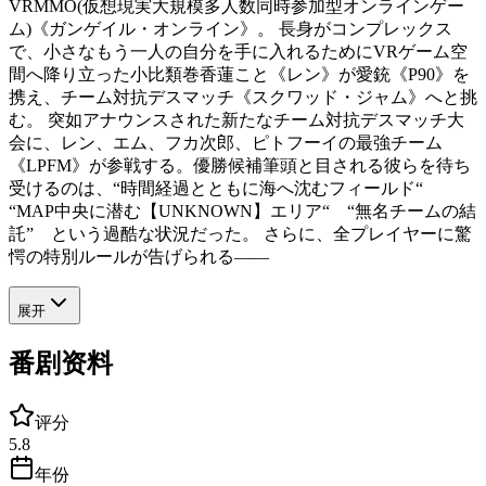
VRMMO(仮想現実大規模多人数同時参加型オンラインゲー
ム)《ガンゲイル・オンライン》。 長身がコンプレックス
で、小さなもう一人の自分を手に入れるためにVRゲーム空
間へ降り立った小比類巻香蓮こと《レン》が愛銃《P90》を
携え、チーム対抗デスマッチ《スクワッド・ジャム》へと挑
む。 突如アナウンスされた新たなチーム対抗デスマッチ大
会に、レン、エム、フカ次郎、ピトフーイの最強チーム
《LPFM》が参戦する。優勝候補筆頭と目される彼らを待ち
受けるのは、“時間経過とともに海へ沈むフィールド“
“MAP中央に潜む【UNKNOWN】エリア“ “無名チームの結
託” という過酷な状況だった。 さらに、全プレイヤーに驚
愕の特別ルールが告げられる――
展开
番剧资料
评分
5.8
年份