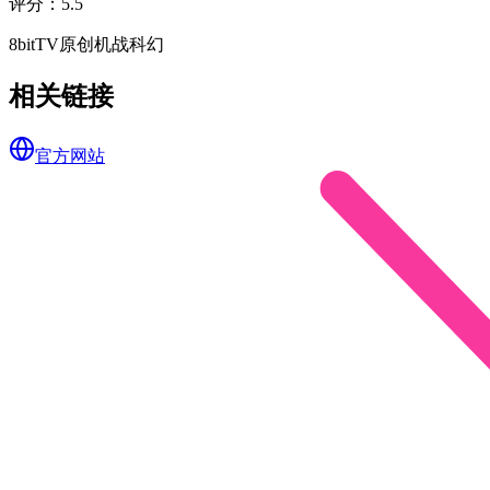
评分
：
5.5
8bit
TV
原创
机战
科幻
相关链接
官方网站