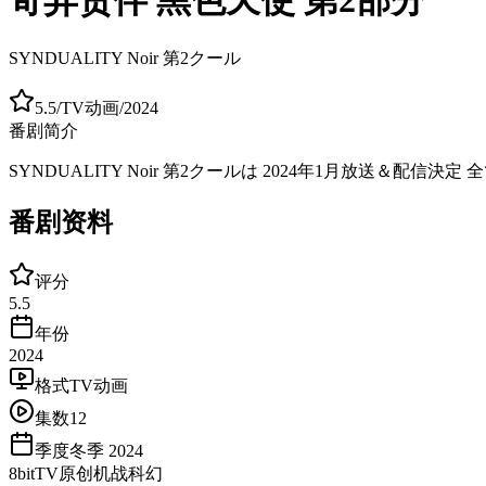
SYNDUALITY Noir 第2クール
5.5
/
TV动画
/
2024
番剧简介
SYNDUALITY Noir 第2クールは 2024年1月放送＆
番剧资料
评分
5.5
年份
2024
格式
TV动画
集数
12
季度
冬季 2024
8bit
TV
原创
机战
科幻