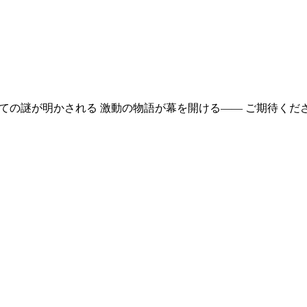
配信決定 全ての謎が明かされる 激動の物語が幕を開ける―― ご期待くだ