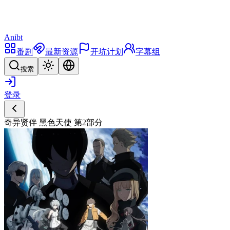
Anibt
番剧
最新资源
开坑计划
字幕组
搜索
登录
奇异贤伴 黑色天使 第2部分