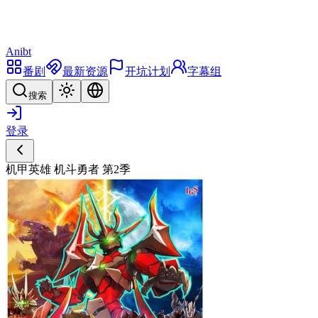
Anibt
番剧
最新资源
开坑计划
字幕组
搜索
登录
机甲英雄 机斗勇者 第2季