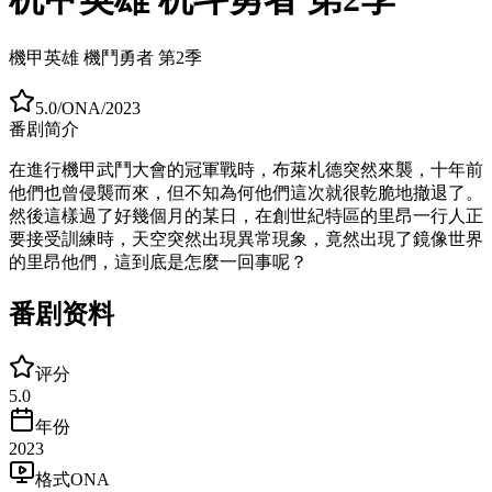
機甲英雄 機鬥勇者 第2季
5.0
/
ONA
/
2023
番剧简介
在進行機甲武鬥大會的冠軍戰時，布萊札德突然來襲，十年前
他們也曾侵襲而來，但不知為何他們這次就很乾脆地撤退了。
然後這樣過了好幾個月的某日，在創世紀特區的里昂一行人正
要接受訓練時，天空突然出現異常現象，竟然出現了鏡像世界
的里昂他們，這到底是怎麼一回事呢？
番剧资料
评分
5.0
年份
2023
格式
ONA