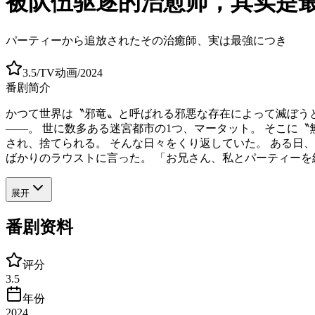
被队伍驱逐的治愈师，其实是
パーティーから追放されたその治癒師、実は最強につき
3.5
/
TV动画
/
2024
番剧简介
かつて世界は〝邪竜〟と呼ばれる邪悪な存在によって滅ぼうと
――。 世に数多ある迷宮都市の1つ、マータット。 そこに
され、捨てられる。 そんな日々をくり返していた。 ある日
ばかりのラウストに言った。 「お兄さん、私とパーティーを
展开
番剧资料
评分
3.5
年份
2024