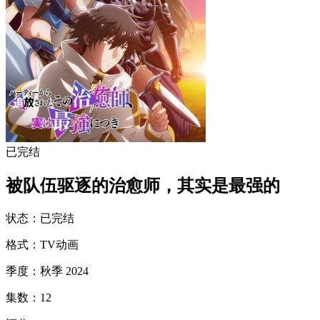
已完结
被队伍驱逐的治愈师，其实是最强的
状态
：
已完结
格式
：
TV动画
季度
：
秋季 2024
集数
：
12