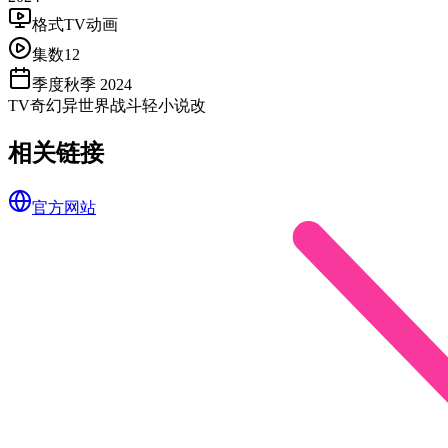
格式
TV动画
集数
12
季度
秋季 2024
TV
奇幻
异世界
战斗
轻小说改
相关链接
官方网站