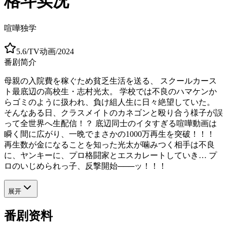
格斗实况
喧嘩独学
5.6
/
TV动画
/
2024
番剧简介
母親の入院費を稼ぐため貧乏生活を送る、 スクールカース
ト最底辺の高校生・志村光太。 学校では不良のハマケンか
らゴミのように扱われ、負け組人生に日々絶望していた。
そんなある日、クラスメイトのカネゴンと殴り合う様子が誤
って全世界へ生配信！？ 底辺同士のイタすぎる喧嘩動画は
瞬く間に広がり、一晩でまさかの1000万再生を突破！！！
再生数が金になることを知った光太が噛みつく相手は不良
に、ヤンキーに、プロ格闘家とエスカレートしていき… プ
ロのいじめられっ子、反撃開始───ッ！！！
展开
番剧资料