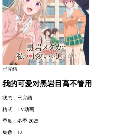
已完结
我的可爱对黑岩目高不管用
状态
：
已完结
格式
：
TV动画
季度
：
冬季 2025
集数
：
12