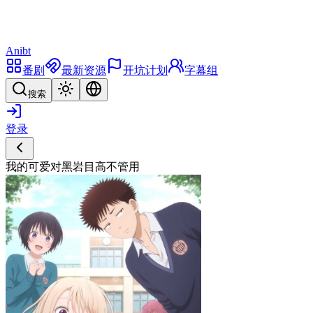
Anibt
番剧
最新资源
开坑计划
字幕组
搜索
登录
我的可爱对黑岩目高不管用