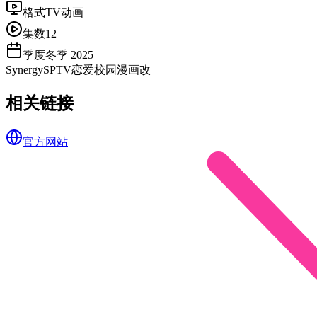
格式
TV动画
集数
12
季度
冬季 2025
SynergySP
TV
恋爱
校园
漫画改
相关链接
官方网站