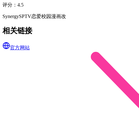
评分
：
4.5
SynergySP
TV
恋爱
校园
漫画改
相关链接
官方网站