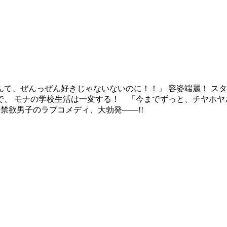
て、ぜんっぜん好きじゃないないのに！！」 容姿端麗！ スタ
、 モナの学校生活は一変する！ 「今までずっと、チヤホヤさ
禁欲男子のラブコメディ、大勃発――!!