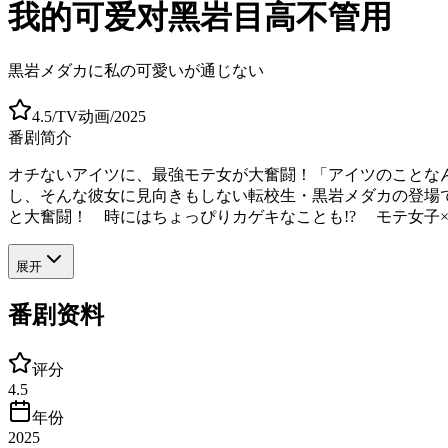
我的可爱对黑岩目高不管用
黒岩メダカに私の可愛いが通じない
4.5
/
TV动画
/
2025
番剧简介
オチないアイツに、最強モテ女が大奮闘！「アイツのことなん
し、そんな彼女に見向きもしない転校生・黒岩メダカの登場で
と大奮闘！ 時にはちょっぴりカゲキなことも!? モテ女子×
展开
番剧资料
评分
4.5
年份
2025