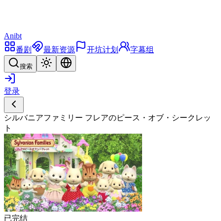
Anibt
番剧
最新资源
开坑计划
字幕组
搜索
登录
シルバニアファミリー フレアのピース・オブ・シークレッ
ト
已完结