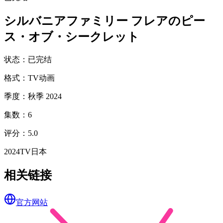
シルバニアファミリー フレアのピー
ス・オブ・シークレット
状态
：
已完结
格式
：
TV动画
季度
：
秋季 2024
集数
：
6
评分
：
5.0
2024
TV
日本
相关链接
官方网站