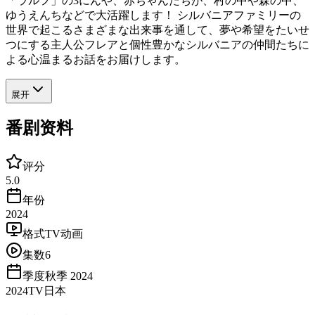
「ラルフ」の3にんや、赤ちゃんたちが、村の中や森の中、
ゆうえんちなどで大活躍します！ シルバニアファミリーの
世界で起こるさまざまな出来事を通して、夢や希望をたいせ
つにする主人公フレアと個性豊かなシルバニアの仲間たちに
よる心温まるお話をお届けします。
展开
番剧资料
评分
5.0
年份
2024
格式
TV动画
集数
6
季度
秋季 2024
2024
TV
日本