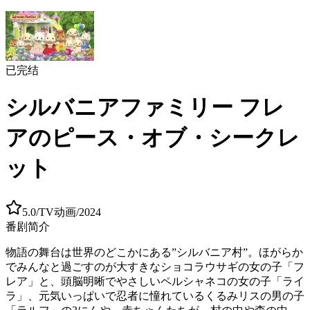
已完结
シルバニアファミリー フレ
アのピース・オブ・シークレ
ット
5.0
/
TV动画
/
2024
番剧简介
物語の舞台は世界のどこかにある”シルバニア村”。ほがらか
でみんなと過ごすのが大すきなショコラウサギの女の子「フ
レア」と、頭脳明晰でやさしいペルシャネコの女の子「ライ
ラ」、元気いっぱいで忍者に憧れているくるみリスの男の子