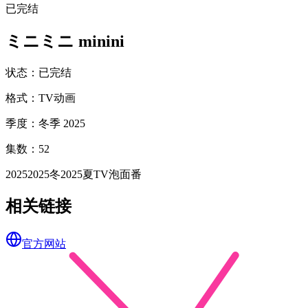
已完结
ミニミニ minini
状态
：
已完结
格式
：
TV动画
季度
：
冬季 2025
集数
：
52
2025
2025冬
2025夏
TV
泡面番
相关链接
官方网站