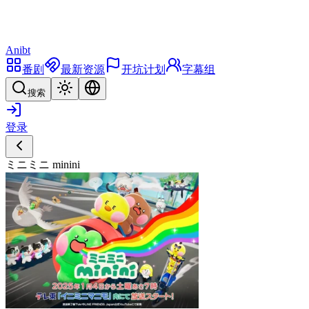
Anibt
番剧
最新资源
开坑计划
字幕组
搜索
登录
ミニミニ minini