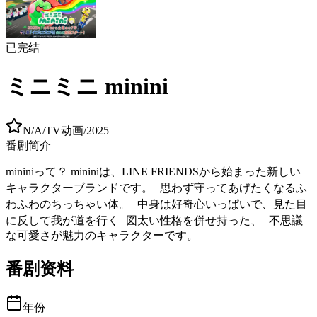
已完结
ミニミニ minini
N/A
/
TV动画
/
2025
番剧简介
mininiって？ mininiは、LINE FRIENDSから始まった新しい
キャラクターブランドです。 思わず守ってあげたくなるふ
わふわのちっちゃい体。 中身は好奇心いっぱいで、見た目
に反して我が道を行く 図太い性格を併せ持った、 不思議
な可愛さが魅力のキャラクターです。
番剧资料
年份