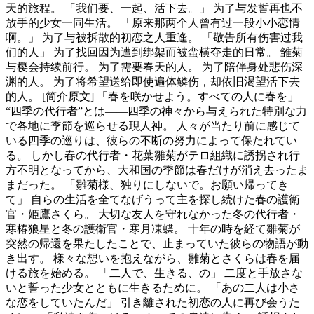
天的旅程。 「我们要、一起、活下去。」 为了与发誓再也不
放手的少女一同生活。 「原来那两个人曾有过一段小小恋情
啊。」 为了与被拆散的初恋之人重逢。 「敬告所有伤害过我
们的人」 为了找回因为遭到绑架而被蛮横夺走的日常。 雏菊
与樱会持续前行。 为了需要春天的人。 为了陪伴身处悲伤深
渊的人。 为了将希望送给即使遍体鳞伤，却依旧渴望活下去
的人。 [简介原文] 「春を咲かせよう。すべての人に春を」
“四季の代行者”とは——四季の神々から与えられた特別な力
で各地に季節を巡らせる現人神。 人々が当たり前に感じて
いる四季の巡りは、彼らの不断の努力によって保たれてい
る。 しかし春の代行者・花葉雛菊がテロ組織に誘拐され行
方不明となってから、大和国の季節は春だけが消え去ったま
まだった。 「雛菊様、独りにしないで。お願い帰ってき
て」 自らの生活を全てなげうって主を探し続けた春の護衛
官・姫鷹さくら。 大切な友人を守れなかった冬の代行者・
寒椿狼星と冬の護衛官・寒月凍蝶。 十年の時を経て雛菊が
突然の帰還を果たしたことで、止まっていた彼らの物語が動
き出す。 様々な想いを抱えながら、雛菊とさくらは春を届
ける旅を始める。 「二人で、生きる、の」 二度と手放さな
いと誓った少女とともに生きるために。 「あの二人は小さ
な恋をしていたんだ」 引き離された初恋の人に再び会うた