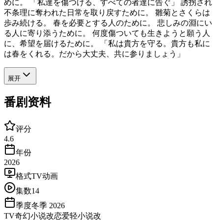
めに。 「私達を傷つける、すべての者達に告ぐ」 誘拐され
不条理に奪われた日常を取り戻すために。 雛菊とさくらは
歩み続ける。 春を必要とする人のために。 悲しみの淵にい
る人に寄り添うために。 何度傷ついても生きようと願う人
に、希望を届けるために。 「私は貴方を守る。貴方も私に
は春をくれる。だから大丈夫、共に参りましょう」
展开
番剧资料
评分
4.6
年份
2026
格式
TV动画
集数
14
季度
冬季 2026
TV
奇幻
小说改
恋爱
轻小说改