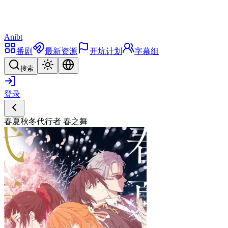
Anibt
番剧
最新资源
开坑计划
字幕组
搜索
登录
春夏秋冬代行者 春之舞