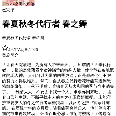
已完结
春夏秋冬代行者 春之舞
春夏秋冬代行者 春の舞
4.6
/
TV动画
/
2026
番剧简介
「让春天绽放吧。为所有人带来春天。」 所谓的「四季代行
者」，指的是凭藉四季诸神赐予的特殊力量，使季节在各地流
转的现人神。 人们习以为常的四季更迭，正是仰赖他们不懈
的努力才得以维系。 然而，自从春之代行者花叶雏菊遭到恐
怖组织绑架，下落不明后，唯独春天从大和国的季节当中消失
了。 「雏菊大人，不要丢下我一个人。求求你回来吧。」 舍
弃自己的生活、不断寻找主人的春之护卫官姬鹰樱。 未能守
护重要友人的冬之代行者寒椿狼星，以及冬之护卫官寒月冻
蝶。 在历经十年的岁月后，随着雏菊突然归来，他们停滞不
前的故事再次转动。 怀着百般心思，雏菊与樱踏上了传递春