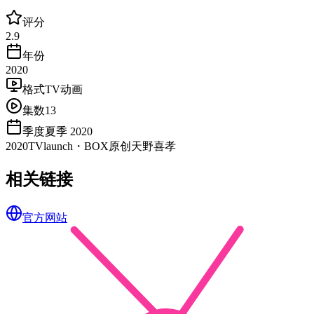
评分
2.9
年份
2020
格式
TV动画
集数
13
季度
夏季 2020
2020
TV
launch・BOX
原创
天野喜孝
相关链接
官方网站