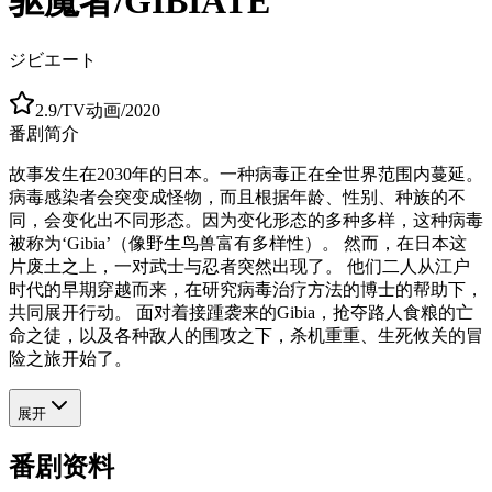
驱魔者/GIBIATE
ジビエート
2.9
/
TV动画
/
2020
番剧简介
故事发生在2030年的日本。一种病毒正在全世界范围内蔓延。
病毒感染者会突变成怪物，而且根据年龄、性别、种族的不
同，会变化出不同形态。因为变化形态的多种多样，这种病毒
被称为‘Gibia’（像野生鸟兽富有多样性）。 然而，在日本这
片废土之上，一对武士与忍者突然出现了。 他们二人从江户
时代的早期穿越而来，在研究病毒治疗方法的博士的帮助下，
共同展开行动。 面对着接踵袭来的Gibia，抢夺路人食粮的亡
命之徒，以及各种敌人的围攻之下，杀机重重、生死攸关的冒
险之旅开始了。
展开
番剧资料