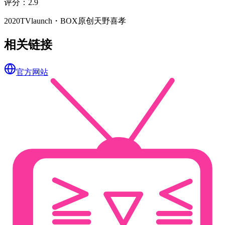
评分
：
2.9
2020
TV
launch・BOX
原创
天野喜孝
相关链接
官方网站