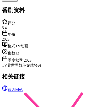
番剧资料
评分
5.4
年份
2023
格式
TV动画
集数
12
季度
秋季 2023
TV
异世界
战斗
穿越
轻改
相关链接
官方网站