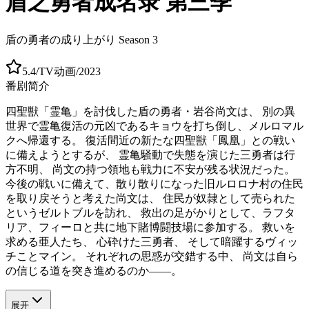
盾之勇者成名录 第三季
盾の勇者の成り上がり Season 3
5.4
/
TV动画
/
2023
番剧简介
四聖獣「霊亀」を討伐した盾の勇者・岩谷尚文は、 別の異
世界で霊亀復活の元凶であるキョウを打ち倒し、メルロマル
クへ帰還する。 復活間近の新たな四聖獣「鳳凰」との戦い
に備えようとするが、 霊亀騒動で失態を演じた三勇者は行
方不明、 尚文の持つ領地も戦力に不安が残る状況だった。
今後の戦いに備えて、散り散りになった旧ルロロナ村の住民
を取り戻そうと考えた尚文は、 住民が奴隷として売られた
というゼルトブルを訪れ、 救出の足がかりとして、ラフタ
リア、フィーロと共に地下賭博闘技場に参加する。 救いを
求める亜人たち、 心砕けた三勇者、 そして暗躍するヴィッ
チことマイン。 それぞれの思惑が交錯する中、 尚文は自ら
の信じる道を突き進めるのか――。
展开