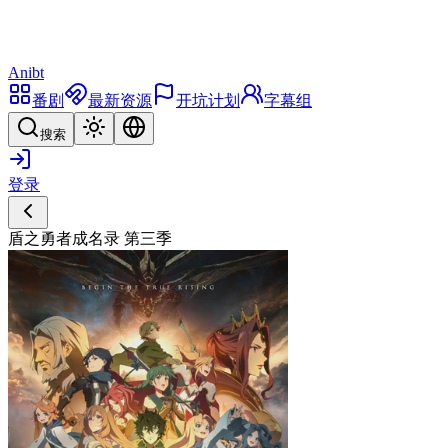
Anibt
番剧
最新资源
开坑计划
字幕组
搜索
登录
盾之勇者成名录 第三季