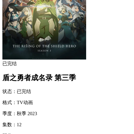
已完结
盾之勇者成名录 第三季
状态
：
已完结
格式
：
TV动画
季度
：
秋季 2023
集数
：
12