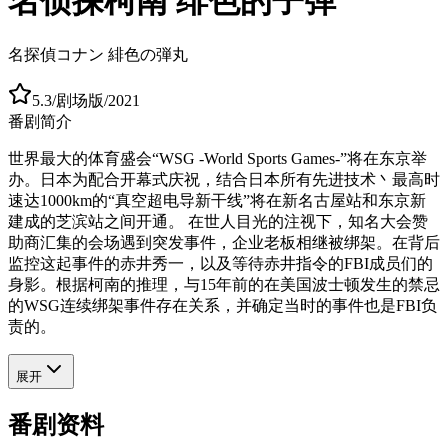
名侦探柯南 绯色的子弹
名探偵コナン 緋色の弾丸
5.3
/
剧场版
/
2021
番剧简介
世界最大的体育盛会“WSG -World Sports Games-”将在东京举
办。日本为配合开幕式庆祝，结合日本所有先进技术丶最高时
速达1000km的“真空超电导新干线”将在新名古屋站和东京新
建成的芝滨站之间开通。 在世人目光的注视下，知名大会赞
助商汇集的会场遇到突发事件，企业老板相继被绑架。在背后
监控这起事件的赤井秀一，以及等待赤井指令的FBI成员们的
身影。根据柯南的推理，与15年前的在美国波士顿发生的禁忌
的WSG连续绑架事件存在关系，并确定当时的事件也是FBI负
责的。
展开
番剧资料