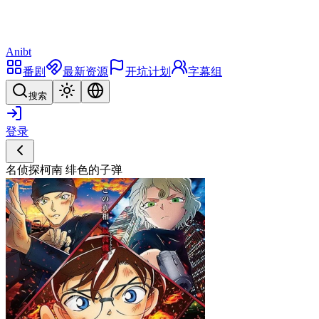
Anibt
番剧
最新资源
开坑计划
字幕组
搜索
登录
名侦探柯南 绯色的子弹