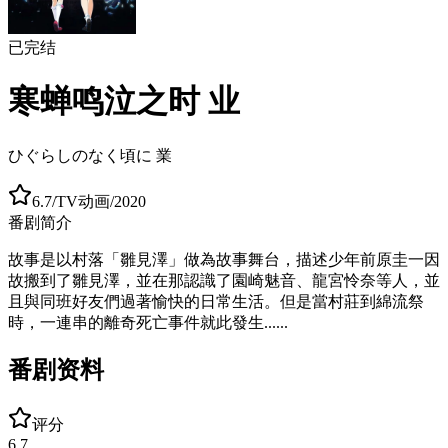
已完结
寒蝉鸣泣之时 业
ひぐらしのなく頃に 業
6.7
/
TV动画
/
2020
番剧简介
故事是以村落「雛見澤」做為故事舞台，描述少年前原圭一因
故搬到了雛見澤，並在那認識了園崎魅音、龍宮怜奈等人，並
且與同班好友們過著愉快的日常生活。但是當村莊到綿流祭
時，一連串的離奇死亡事件就此發生......
番剧资料
评分
6.7