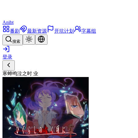
Anibt
番剧
最新资源
开坑计划
字幕组
搜索
登录
寒蝉鸣泣之时 业