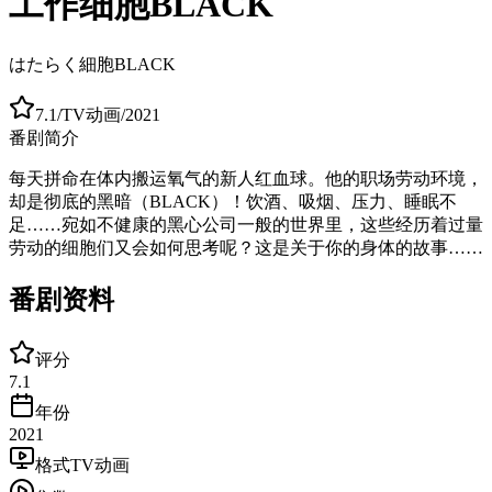
工作细胞BLACK
はたらく細胞BLACK
7.1
/
TV动画
/
2021
番剧简介
每天拼命在体内搬运氧气的新人红血球。他的职场劳动环境，
却是彻底的黑暗（BLACK）！饮酒、吸烟、压力、睡眠不
足……宛如不健康的黑心公司一般的世界里，这些经历着过量
劳动的细胞们又会如何思考呢？这是关于你的身体的故事……
番剧资料
评分
7.1
年份
2021
格式
TV动画