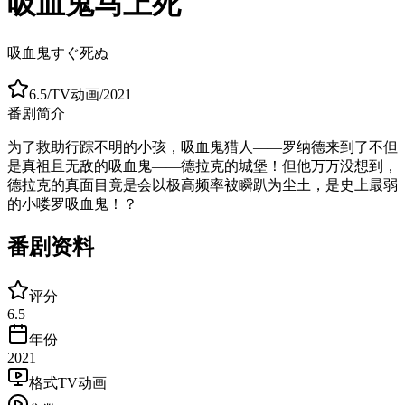
吸血鬼马上死
吸血鬼すぐ死ぬ
6.5
/
TV动画
/
2021
番剧简介
为了救助行踪不明的小孩，吸血鬼猎人——罗纳德来到了不但
是真祖且无敌的吸血鬼——德拉克的城堡！但他万万没想到，
德拉克的真面目竟是会以极高频率被瞬趴为尘土，是史上最弱
的小喽罗吸血鬼！？
番剧资料
评分
6.5
年份
2021
格式
TV动画