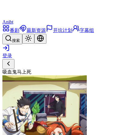
Anibt
番剧
最新资源
开坑计划
字幕组
搜索
登录
吸血鬼马上死