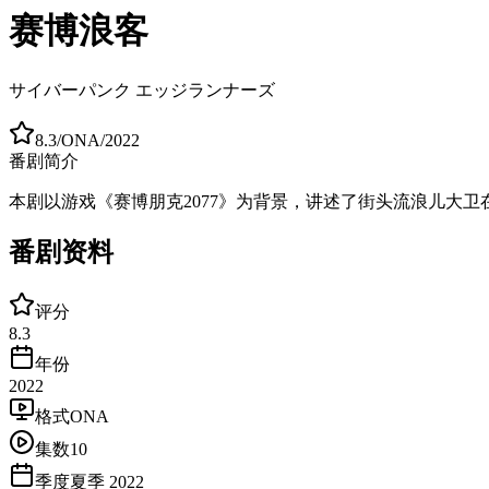
赛博浪客
サイバーパンク エッジランナーズ
8.3
/
ONA
/
2022
番剧简介
本剧以游戏《赛博朋克2077》为背景，讲述了街头流浪儿大
番剧资料
评分
8.3
年份
2022
格式
ONA
集数
10
季度
夏季 2022