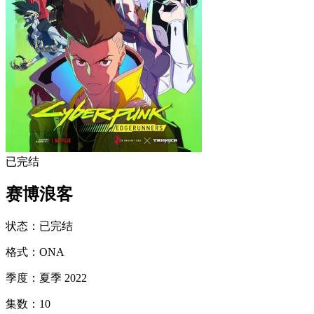
已完结
赛博浪客
状态
：
已完结
格式
：
ONA
季度
：
夏季 2022
集数
：
10