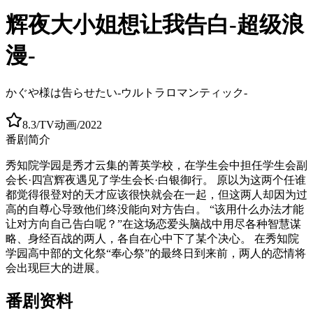
辉夜大小姐想让我告白-超级浪
漫-
かぐや様は告らせたい-ウルトラロマンティック-
8.3
/
TV动画
/
2022
番剧简介
秀知院学园是秀才云集的菁英学校，在学生会中担任学生会副
会长·四宫辉夜遇见了学生会长·白银御行。 原以为这两个任谁
都觉得很登对的天才应该很快就会在一起，但这两人却因为过
高的自尊心导致他们终没能向对方告白。 “该用什么办法才能
让对方向自己告白呢？”在这场恋爱头脑战中用尽各种智慧谋
略、身经百战的两人，各自在心中下了某个决心。 在秀知院
学园高中部的文化祭“奉心祭”的最终日到来前，两人的恋情将
会出现巨大的进展。
番剧资料