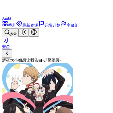
Anibt
番剧
最新资源
开坑计划
字幕组
搜索
登录
辉夜大小姐想让我告白-超级浪漫-