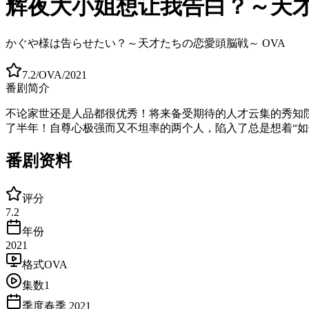
辉夜大小姐想让我告白？～天才
かぐや様は告らせたい？～天才たちの恋愛頭脳戦～ OVA
7.2
/
OVA
/
2021
番剧简介
不论家世还是人品都很优秀！将来备受期待的人才云集的秀知
了半年！自尊心极强而又不坦率的两个人，陷入了总是想着“如
番剧资料
评分
7.2
年份
2021
格式
OVA
集数
1
季度
春季 2021