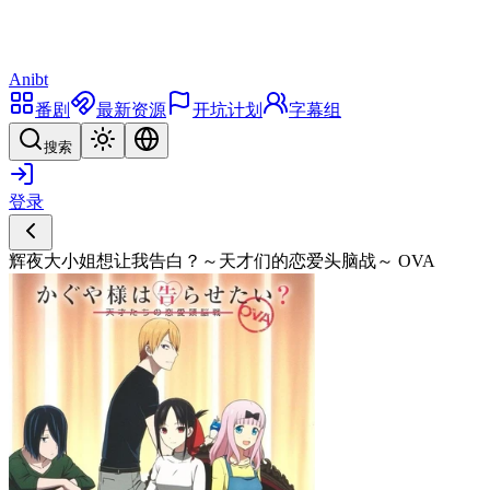
Anibt
番剧
最新资源
开坑计划
字幕组
搜索
登录
辉夜大小姐想让我告白？～天才们的恋爱头脑战～ OVA