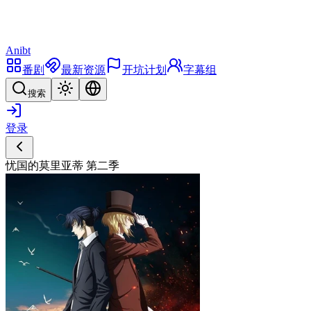
Anibt
番剧
最新资源
开坑计划
字幕组
搜索
登录
忧国的莫里亚蒂 第二季