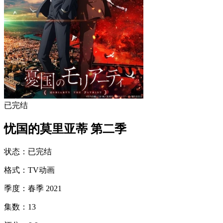
已完结
忧国的莫里亚蒂 第二季
状态
：
已完结
格式
：
TV动画
季度
：
春季 2021
集数
：
13