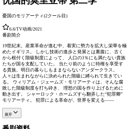
忧国的莫里亚蒂 第二季
憂国のモリアーティ(2クール目)
6.6
/
TV动画
/
2021
番剧简介
19世紀末。産業革命が進む中、着実に勢力を拡大し栄華を極
めたイギリス。 しかし技術の進歩と発展とは裏腹に、古く
から根付く階級制度によって、 人口の3％にも満たない貴族
たちが国を支配していた。 当たり前のように特権を享受す
る貴族。明日の暮らしもままならないアンダークラス。
人々は生まれながらに決められた階級に縛られて生きてい
る。 ウィリアム・ジェームズ・モリアーティは、そんな腐
敗した階級制度を打ち砕き、 理想の国を作り上げるために
動き出す。 シャーロック・ホームズすら翻弄した“犯罪卿”
モリアーティ。 犯罪による革命が、世界を変える――
展开
番剧资料