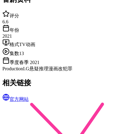
评分
6.6
年份
2021
格式
TV动画
集数
13
季度
春季 2021
ProductionI.G
悬疑
推理
漫画改
犯罪
相关链接
官方网站