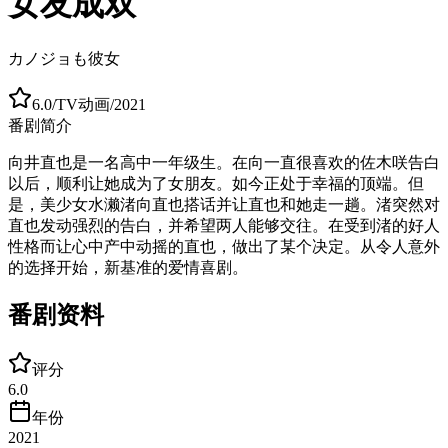
女友成双
カノジョも彼女
6.0
/
TV动画
/
2021
番剧简介
向井直也是一名高中一年级生。在向一直很喜欢的佐木咲告白
以后，顺利让她成为了女朋友。如今正处于幸福的顶端。但
是，美少女水濑渚向直也搭话并让直也和她走一趟。渚突然对
直也发动强烈的告白，并希望两人能够交往。在受到渚的好人
性格而让心中产中动摇的直也，做出了某个决定。从令人意外
的选择开始，新基准的爱情喜剧。
番剧资料
评分
6.0
年份
2021