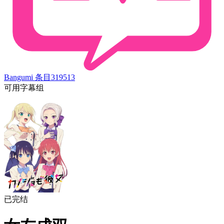
Bangumi 条目
319513
可用字幕组
已完结