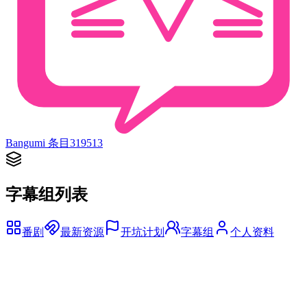
Bangumi 条目
319513
字幕组列表
番剧
最新资源
开坑计划
字幕组
个人资料