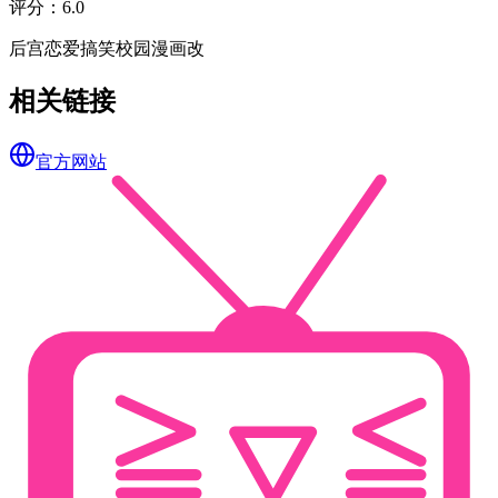
评分
：
6.0
后宫
恋爱
搞笑
校园
漫画改
相关链接
官方网站