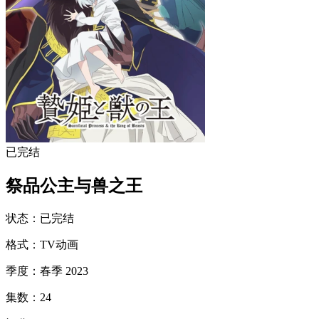
已完结
祭品公主与兽之王
状态
：
已完结
格式
：
TV动画
季度
：
春季 2023
集数
：
24