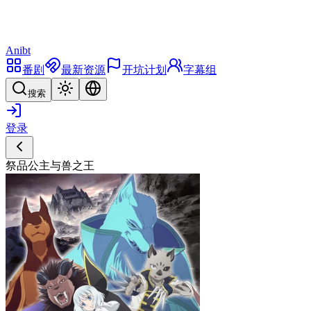
Anibt
番剧
最新资源
开坑计划
字幕组
搜索
登录
祭品公主与兽之王