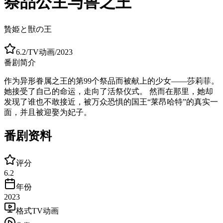
祭品公主与兽之王
贄姫と獣の王
6.2
/
TV动画
/
2023
番剧简介
作为异形眷属之王的第99个祭品而被献上的少女——莎莉菲。
她接受了自己的命运，走向了活祭仪式。 然而在那里，她却
发现了谁也不敢接近，被万众恐惧的国王“莱昂哈特”的真实一
面，并且被迎娶为妃子。
番剧资料
评分
6.2
年份
2023
格式
TV动画