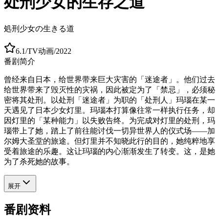
处刑少女的生存之道
処刑少女の生きる道
6.1
/
TV动画
/
2022
番剧简介
曾经来自日本，给世界带来巨大灾害的「迷途者」。他们过去
给世界带来了毁灭性的灾祸，因此被定为了「禁忌」，必须秘
密将其处刑。以处刑「迷途者」为职的「处刑人」玛瑙在某一
天遇见了日本少女灯里。玛瑙本打算像往常一样执行任务，却
因灯里的「某种能力」以失败告终。为完成对灯里的处刑，玛
瑙带上了她，踏上了前往能讨伐一切异世界人的仪式场——加
尔姆大圣堂的旅途。但灯里并不知晓此行的目的，她纯粹地享
受着旅途的乐趣。这让玛瑙的内心渐渐发生了转变。这，是她
为了杀死她的故事。
展开
番剧资料