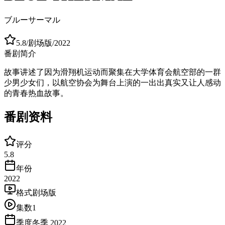
ブルーサーマル
5.8
/
剧场版
/
2022
番剧简介
故事讲述了因为滑翔机运动而聚集在大学体育会航空部的一群
少男少女们，以航空协会为舞台上演的一出出真实又让人感动
的青春热血故事。
番剧资料
评分
5.8
年份
2022
格式
剧场版
集数
1
季度
冬季 2022