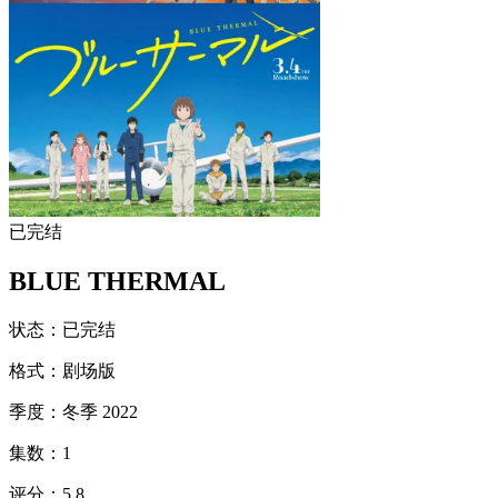
已完结
BLUE THERMAL
状态
：
已完结
格式
：
剧场版
季度
：
冬季 2022
集数
：
1
评分
：
5.8