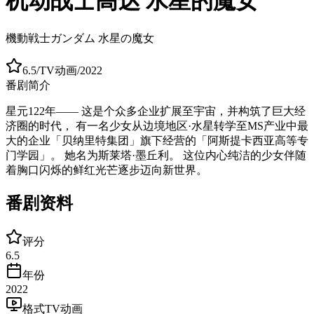
机动战士高达 水星的魔女
機動戦士ガンダム 水星の魔女
6.5
/
TV动画
/
2022
番剧简介
星元122年―― 这是个众多企业扩展至宇宙，并构筑了巨大经
济圈的时代， 有一名少女从边境地区·水星转学至MS产业中最
大的企业「贝纳里特集团」旗下经营的「阿斯提卡西亚高等专
门学园」。 她名为斯莱塔·墨丘利。 这位内心纯洁的少女伴随
着胸口闪烁的鲜红光芒逐步迈向新世界。
番剧资料
评分
6.5
年份
2022
格式
TV动画