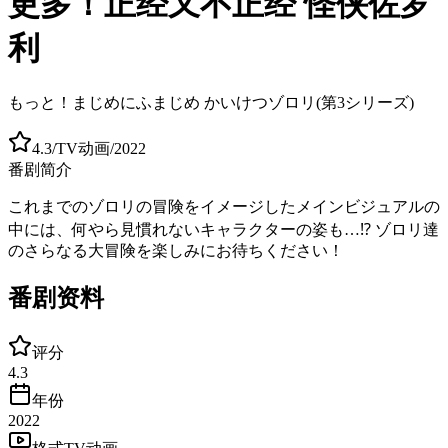
更多！正经又不正经 怪侠佐罗
利
もっと！まじめにふまじめ かいけつゾロリ(第3シリーズ)
4.3
/
TV动画
/
2022
番剧简介
これまでのゾロリの冒険をイメージしたメインビジュアルの
中には、何やら見慣れないキャラクターの姿も…⁉ ゾロリ達
のさらなる大冒険を楽しみにお待ちください！
番剧资料
评分
4.3
年份
2022