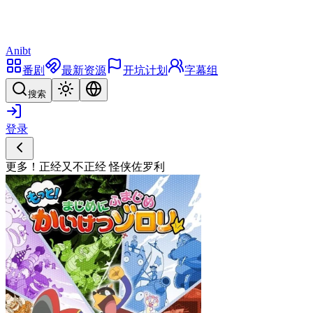
Anibt
番剧
最新资源
开坑计划
字幕组
搜索
登录
更多！正经又不正经 怪侠佐罗利