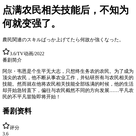
点满农民相关技能后，不知为
何就变强了。
農民関連のスキルばっか上げてたら何故か強くなった。
3.6
/
TV动画
/
2022
番剧简介
阿尔・韦恩是个生平无大志，只想终生务农的农民。为了成为
顶尖的农民，他不断从事农业工作，并钻研所有与农民相关的
技能。然而就在他将农民相关技能全部练满的时候，他的生活
却开始急转直下，偏往与农民截然不同的方向发展……平凡农
民的不平凡冒险即将开始！
番剧资料
评分
3.6