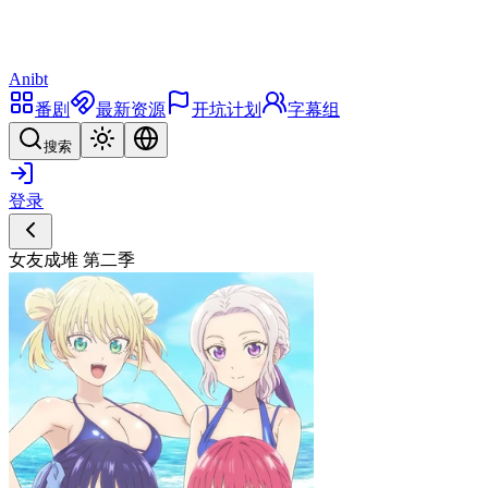
Anibt
番剧
最新资源
开坑计划
字幕组
搜索
登录
女友成堆 第二季