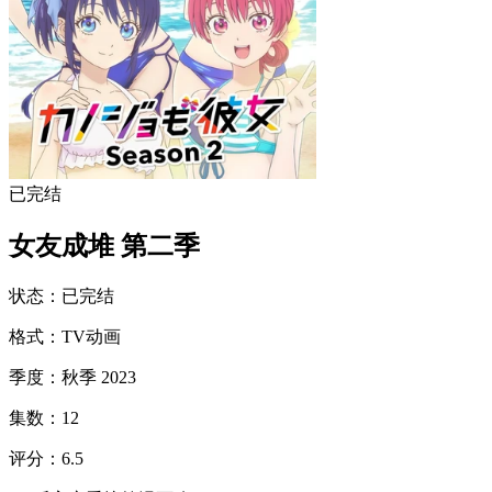
已完结
女友成堆 第二季
状态
：
已完结
格式
：
TV动画
季度
：
秋季 2023
集数
：
12
评分
：
6.5