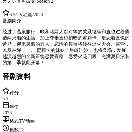
カノジョも彼女 Season 2
6.5
/
TV动画
/
2023
番剧简介
经过了温泉旅行，咲和渚两人以对等的关系继续和直也过着脚
踏两只船的生活。加上夺走直也初吻的蜜莉卡，暗恋着直也的
紫乃，迎来暑假的五人，恋情的舞台将转往烟火大会、露营，
以及冲绳——。 蜜莉卡的妹妹「星崎理沙」也将登场，发展
越演越烈的全新正统恋爱喜剧！恋爱火花四溅，充满夏日泳装
的第二季就此开幕！
番剧资料
评分
6.5
年份
2023
格式
TV动画
集数
12